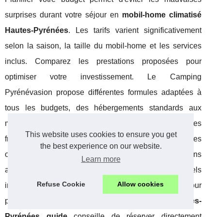
surprises durant votre séjour en
mobil-home climatisé
Hautes-Pyrénées
. Les tarifs varient significativement
selon la saison, la taille du mobil-home et les services
inclus. Comparez les prestations proposées pour
optimiser votre investissement. Le Camping
Pyrénévasion propose différentes formules adaptées à
tous les budgets, des hébergements standards aux
modèles grand confort avec spa privatif. Anticipez les
This website uses cookies to ensure you get
frais annexes comme la taxe de séjour, les services
the best experience on our website.
optionnels ou les activités payantes. Les réservations
Learn more
anticipées bénéficient souvent de tarifs préférentiels
Refuse Cookie
Allow cookies
intéressants. Vérifiez les conditions d'annulation pour
préserver votre flexibilité. Notre
mobil-homes Hautes-
Pyrénées guide
conseille de réserver directement