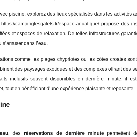
c piscine, explorez des lieux spécialisés dans les activités 
,
https://campinglesgalets.fr/espace-aquatique/
propose des inst
ffées et espaces de relaxation. De telles infrastructures garant
u s’amuser dans l’eau.
tions comme les plages chypriotes ou les côtes croates sont 
mbinent des paysages exotiques et des complexes offrant des se
its inclusifs souvent disponibles en dernière minute, il est
 tout en bénéficiant d’une expérience plaisante et reposante.
cine
’eau
, des
réservations de dernière minute
permettent de