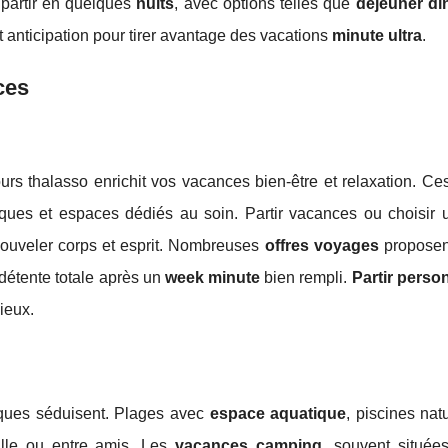
 partir en quelques
nuits
, avec options telles que
déjeuner dî
et anticipation pour tirer avantage des vacations
minute ultra
.
ces
urs thalasso enrichit vos vacances bien-être et relaxation. Ces
iques et espaces dédiés au soin. Partir vacances ou choisir
enouveler corps et esprit. Nombreuses
offres voyages
proposent
 détente totale après un
week minute
bien rempli.
Partir perso
ieux.
atiques séduisent. Plages avec
espace aquatique
, piscines nat
ille ou entre amis. Les
vacances camping
, souvent située