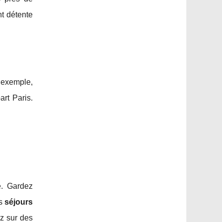
nt détente
r exemple,
art Paris.
e. Gardez
os
séjours
ez sur des