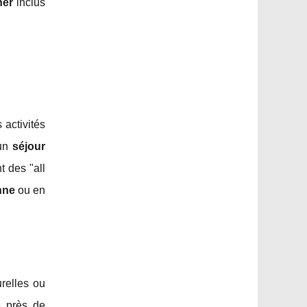
ner
inclus
 activités
 un
séjour
 des "all
nne
ou en
urelles ou
s près de