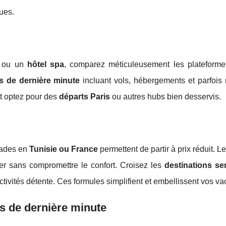
ques.
ou un
hôtel spa
, comparez méticuleusement les platefor
es de dernière minute
incluant vols, hébergements et parfoi
et optez pour des
départs Paris
ou autres hubs bien desservis.
pades en
Tunisie ou France
permettent de partir à prix réduit. L
ger sans compromettre le confort. Croisez les
destinations s
activités détente. Ces formules simplifient et embellissent vos v
s de dernière minute