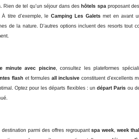
s. Rien de tel qu’un séjour dans des
hôtels spa
proposant de
. À titre d’exemple, le
Camping Les Galets
met en avant u
s de la nature. D'autres options incluent des resorts tout c
ent.
re minute avec piscine
, consultez les plateformes spécial
ntes flash
et formules
all inclusive
constituent d'excellents 
ptimal. Optez pour les départs flexibles : un
départ Paris
ou de
nué.
 destination parmi des offres regroupant
spa week
,
week tha