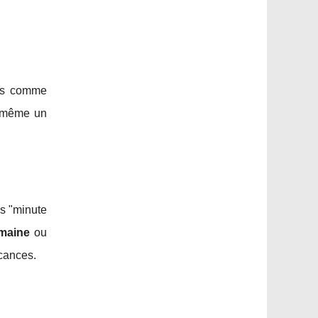
mes comme
s même un
es "minute
emaine
ou
acances.