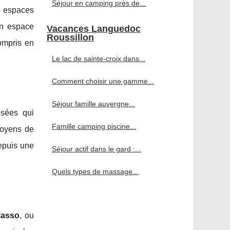
Séjour en camping près de...
s espaces
n espace
Vacances Languedoc
Roussillon
ompris en
Le lac de sainte-croix dans...
Comment choisir une gamme...
Séjour famille auvergne...
isées qui
Famille camping piscine...
moyens de
puis une
Séjour actif dans le gard :...
Quels types de massage...
lasso
, ou