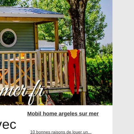
Mobil home argeles sur mer
vec
10 bonnes raisons de louer un...