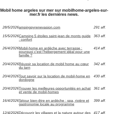
Mobil home argeles sur mer sur mobilhome-argeles-sur-
mer.fr les dernières news.
28/5/2026
ampingpyrenevasion.com
291 aff.
15/5/2026
Camping 5 étoiles saint-jean de monts guide
363 aff.
: confort
26/4/2026
Mobil-home en ardèche avec terrasse :
414 aff.
pourquoi c'est l'hébergement idéal pour une
famille ?
20/4/2026
Réussir sa location de mobil home au cœur
342 aff.
du tarn
20/4/2026
Tout savoir sur la location de mobil-home en
430 aff.
dordogne
20/4/2026
Trouver les meilleures opportunités en achat
361 aff.
et vente de mobil-homes
16/4/2026
Séjour bien-être en ardèche : spa, rivière et
399 aff.
gastronomie locale au programme
12/4/2026
Découvrir les villages et la nature autour des
417 aff.