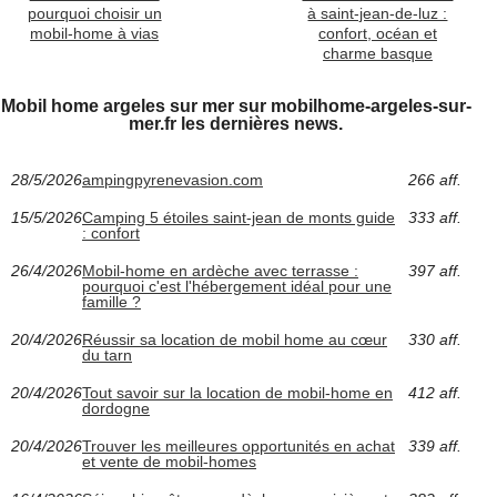
pourquoi choisir un
à saint-jean-de-luz :
mobil-home à vias
confort, océan et
charme basque
Mobil home argeles sur mer sur mobilhome-argeles-sur-
mer.fr les dernières news.
28/5/2026
ampingpyrenevasion.com
266 aff.
15/5/2026
Camping 5 étoiles saint-jean de monts guide
333 aff.
: confort
26/4/2026
Mobil-home en ardèche avec terrasse :
397 aff.
pourquoi c'est l'hébergement idéal pour une
famille ?
20/4/2026
Réussir sa location de mobil home au cœur
330 aff.
du tarn
20/4/2026
Tout savoir sur la location de mobil-home en
412 aff.
dordogne
20/4/2026
Trouver les meilleures opportunités en achat
339 aff.
et vente de mobil-homes