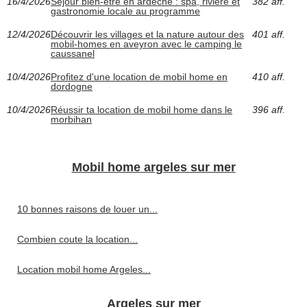
16/4/2026
Séjour bien-être en ardèche : spa, rivière et
382 aff.
gastronomie locale au programme
12/4/2026
Découvrir les villages et la nature autour des
401 aff.
mobil-homes en aveyron avec le camping le
caussanel
10/4/2026
Profitez d'une location de mobil home en
410 aff.
dordogne
10/4/2026
Réussir ta location de mobil home dans le
396 aff.
morbihan
Mobil home argeles sur mer
10 bonnes raisons de louer un...
Combien coute la location...
Location mobil home Argeles...
Argeles sur mer