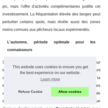
pic, mais l'offre d'activités complémentaires justifie cet
investissement. La fréquentation élevée des berges peut
perturber certains spots, mais révèle aussi des zones
moins connues aux pêcheurs locaux expérimentés.
L'automne, période optimale pour les
connaisseurs
Septembre et octobre constituent la période dorée pour
This website uses cookies to ensure you get
tout amateur de nature ! Les températures redescendent
the best experience on our website.
autour de 20°C, relançant l'activité piscicole après la
Learn more
torpeur estivale. Les poissons accumulent des réserves
Refuse Cookie
Allow cookies
avant l'hiver, rendant leur comportement plus prévisible
et agressif envers les appâts. L'affluence touristique