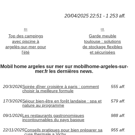
20/04/2025 22:51 - 1 253 aff.
Top des campings
Garde meuble
avec piscine à
toulouse : solutions
argelès-sur-mer pour
de stockage flexibles
l'été
et sécurisées
Mobil home argeles sur mer sur mobilhome-argeles-sur-
mer.fr les dernières news.
20/3/2026
Soirée dîner croisière à paris : comment
555 aff.
choisir la meilleure formule
17/3/2026
Séjour bien-être en forêt landaise : spa et
579 aff.
nature au programme
09/1/2026
Les restaurants gastronomiques
988 aff.
incontournables du pays basque
22/11/2025
Conseils pratiques pour bien préparer sa
955 aff.
cure thermale a Vichy