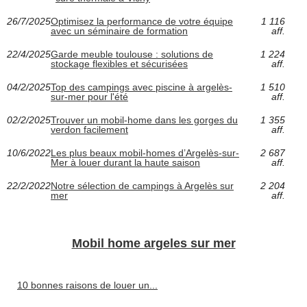
26/7/2025
Optimisez la performance de votre équipe
1 116
avec un séminaire de formation
aff.
22/4/2025
Garde meuble toulouse : solutions de
1 224
stockage flexibles et sécurisées
aff.
04/2/2025
Top des campings avec piscine à argelès-
1 510
sur-mer pour l'été
aff.
02/2/2025
Trouver un mobil-home dans les gorges du
1 355
verdon facilement
aff.
10/6/2022
Les plus beaux mobil-homes d’Argelès-sur-
2 687
Mer à louer durant la haute saison
aff.
22/2/2022
Notre sélection de campings à Argelès sur
2 204
mer
aff.
Mobil home argeles sur mer
10 bonnes raisons de louer un...